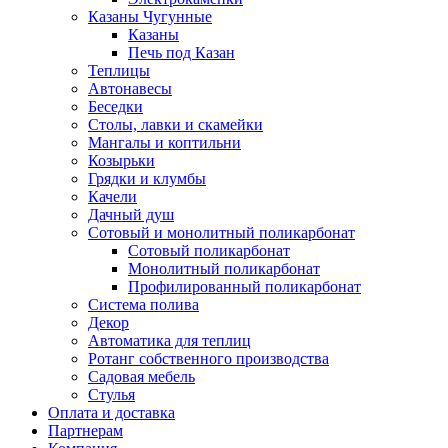
Казаны Чугунные
Казаны
Печь под Казан
Теплицы
Автонавесы
Беседки
Столы, лавки и скамейки
Мангалы и коптильни
Козырьки
Грядки и клумбы
Качели
Дачный душ
Сотовый и монолитный поликарбонат
Сотовый поликарбонат
Монолитный поликарбонат
Профилированный поликарбонат
Система полива
Декор
Автоматика для теплиц
Ротанг собственного производства
Садовая мебель
Стулья
Оплата и доставка
Партнерам