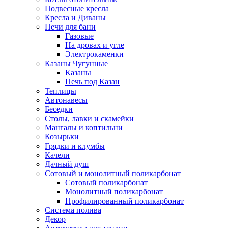
Подвесные кресла
Кресла и Диваны
Печи для бани
Газовые
На дровах и угле
Электрокаменки
Казаны Чугунные
Казаны
Печь под Казан
Теплицы
Автонавесы
Беседки
Столы, лавки и скамейки
Мангалы и коптильни
Козырьки
Грядки и клумбы
Качели
Дачный душ
Сотовый и монолитный поликарбонат
Сотовый поликарбонат
Монолитный поликарбонат
Профилированный поликарбонат
Система полива
Декор