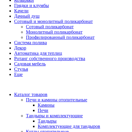
Козырьки
Грядки и клумбы
Качели
Дачный душ
Сотовый и монолитный поликарбонат
Сотовый поликарбонат
Монолитный поликарбонат
Профилированный поликарбонат
Система полива
Декор
Автоматика для теплиц
Ротанг собственного производства
Садовая мебель
Стулья
Еще
Каталог товаров
Печи и камины отопительные
Камины
Печи
Тандыры и комплектующие
Тандыры
Комплектующие для тандыров
Котлы отопительные