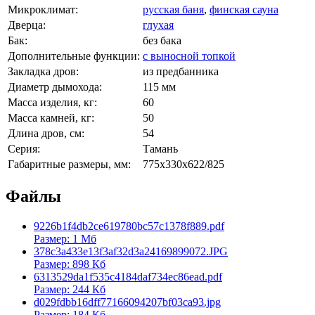
Микроклимат:
русская баня
,
финская сауна
Дверца:
глухая
Бак:
без бака
Дополнительные функции:
с выносной топкой
Закладка дров:
из предбанника
Диаметр дымохода:
115 мм
Масса изделия, кг:
60
Масса камней, кг:
50
Длина дров, см:
54
Серия:
Тамань
Габаритные размеры, мм:
775x330x622/825
Файлы
9226b1f4db2ce619780bc57c1378f889.pdf
Размер: 1 Мб
378c3a433e13f3af32d3a24169899072.JPG
Размер: 898 Кб
6313529da1f535c4184daf734ec86ead.pdf
Размер: 244 Кб
d029fdbb16dff77166094207bf03ca93.jpg
Размер: 184 Кб