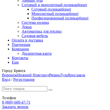
Дачный душ
Сотовый и монолитный поликарбонат
Сотовый поликарбонат
Монолитный поликарбонат
Профилированный поликарбонат
Система полива
Декор
Автоматика для теплиц
Садовая мебель
Оплата и доставка
Партнерам
Компания
Дисконтная карта
Контакты
Еще
Город:
Брянск
Воронеж
Нижний Новгород
Рязань
Тула
Ярославль
Вход
/
Регистрация
Телефон
8 (800) 600-47-71
Заказать звонок