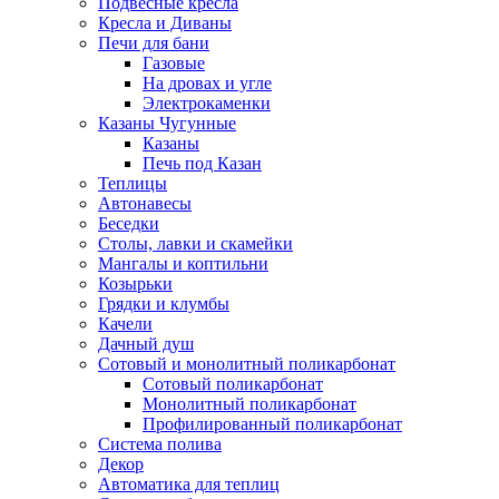
Подвесные кресла
Кресла и Диваны
Печи для бани
Газовые
На дровах и угле
Электрокаменки
Казаны Чугунные
Казаны
Печь под Казан
Теплицы
Автонавесы
Беседки
Столы, лавки и скамейки
Мангалы и коптильни
Козырьки
Грядки и клумбы
Качели
Дачный душ
Сотовый и монолитный поликарбонат
Сотовый поликарбонат
Монолитный поликарбонат
Профилированный поликарбонат
Система полива
Декор
Автоматика для теплиц