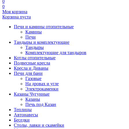
0
0
Моя корзина
Корзина пуста
Печи и камины отопительные
Камины
Печи
Тандыры и комплектующие
Тандыры
Комплектующие для тандыров
Котлы отопительные
Подвесные кресла
Кресла и Диваны
Печи для бани
Газовые
На дровах и угле
Электрокаменки
Казаны Чугунные
Казаны
Печь под Казан
Теплицы
Автонавесы
Беседки
Столы, лавки и скамейки