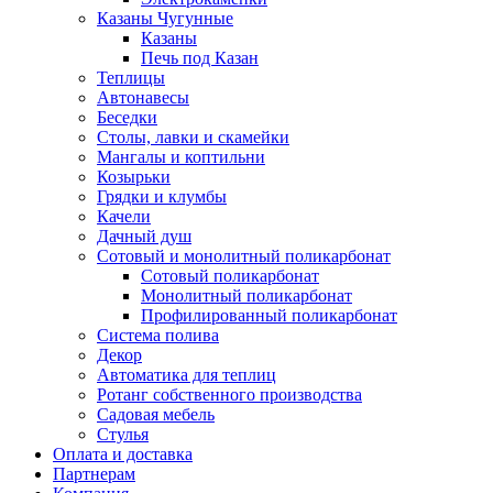
Казаны Чугунные
Казаны
Печь под Казан
Теплицы
Автонавесы
Беседки
Столы, лавки и скамейки
Мангалы и коптильни
Козырьки
Грядки и клумбы
Качели
Дачный душ
Сотовый и монолитный поликарбонат
Сотовый поликарбонат
Монолитный поликарбонат
Профилированный поликарбонат
Система полива
Декор
Автоматика для теплиц
Ротанг собственного производства
Садовая мебель
Стулья
Оплата и доставка
Партнерам