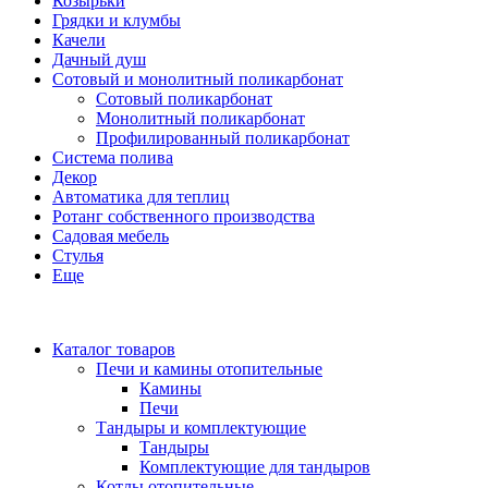
Козырьки
Грядки и клумбы
Качели
Дачный душ
Сотовый и монолитный поликарбонат
Сотовый поликарбонат
Монолитный поликарбонат
Профилированный поликарбонат
Система полива
Декор
Автоматика для теплиц
Ротанг собственного производства
Садовая мебель
Стулья
Еще
Каталог товаров
Печи и камины отопительные
Камины
Печи
Тандыры и комплектующие
Тандыры
Комплектующие для тандыров
Котлы отопительные