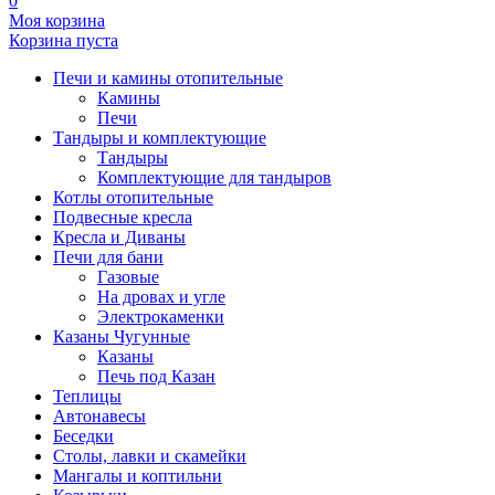
0
Моя корзина
Корзина пуста
Печи и камины отопительные
Камины
Печи
Тандыры и комплектующие
Тандыры
Комплектующие для тандыров
Котлы отопительные
Подвесные кресла
Кресла и Диваны
Печи для бани
Газовые
На дровах и угле
Электрокаменки
Казаны Чугунные
Казаны
Печь под Казан
Теплицы
Автонавесы
Беседки
Столы, лавки и скамейки
Мангалы и коптильни