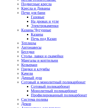
Подвесные кресла
Кресла и Диваны
Печи для бани
Газовые
На дровах и угле
Электрокаменки
Казаны Чугунные
Казаны
Печь под Казан
Теплицы
Автонавесы
Беседки
Столы, лавки и скамейки
Мангалы и коптильни
Козырьки
Грядки и клумбы
Качели
Дачный душ
Сотовый и монолитный поликарбонат
Сотовый поликарбонат
Монолитный поликарбонат
Профилированный поликарбонат
Система полива
Декор