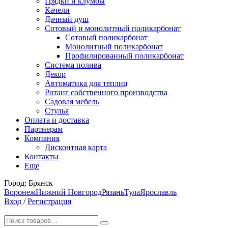
Грядки и клумбы
Качели
Дачный душ
Сотовый и монолитный поликарбонат
Сотовый поликарбонат
Монолитный поликарбонат
Профилированный поликарбонат
Система полива
Декор
Автоматика для теплиц
Ротанг собственного производства
Садовая мебель
Стулья
Оплата и доставка
Партнерам
Компания
Дисконтная карта
Контакты
Еще
Город:
Брянск
Воронеж
Нижний Новгород
Рязань
Тула
Ярославль
Вход
/
Регистрация