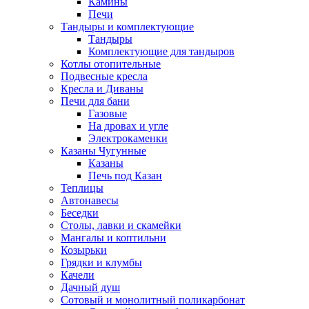
Камины
Печи
Тандыры и комплектующие
Тандыры
Комплектующие для тандыров
Котлы отопительные
Подвесные кресла
Кресла и Диваны
Печи для бани
Газовые
На дровах и угле
Электрокаменки
Казаны Чугунные
Казаны
Печь под Казан
Теплицы
Автонавесы
Беседки
Столы, лавки и скамейки
Мангалы и коптильни
Козырьки
Грядки и клумбы
Качели
Дачный душ
Сотовый и монолитный поликарбонат