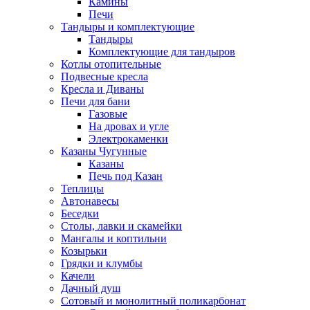
Камины
Печи
Тандыры и комплектующие
Тандыры
Комплектующие для тандыров
Котлы отопительные
Подвесные кресла
Кресла и Диваны
Печи для бани
Газовые
На дровах и угле
Электрокаменки
Казаны Чугунные
Казаны
Печь под Казан
Теплицы
Автонавесы
Беседки
Столы, лавки и скамейки
Мангалы и коптильни
Козырьки
Грядки и клумбы
Качели
Дачный душ
Сотовый и монолитный поликарбонат