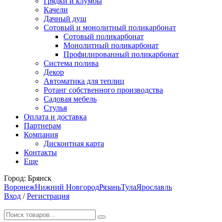
Грядки и клумбы
Качели
Дачный душ
Сотовый и монолитный поликарбонат
Сотовый поликарбонат
Монолитный поликарбонат
Профилированный поликарбонат
Система полива
Декор
Автоматика для теплиц
Ротанг собственного производства
Садовая мебель
Стулья
Оплата и доставка
Партнерам
Компания
Дисконтная карта
Контакты
Еще
Город:
Брянск
Воронеж
Нижний Новгород
Рязань
Тула
Ярославль
Вход
/
Регистрация