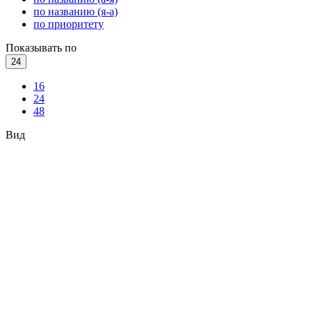
по названию (я-а)
по приоритету
Показывать по
24
16
24
48
Вид