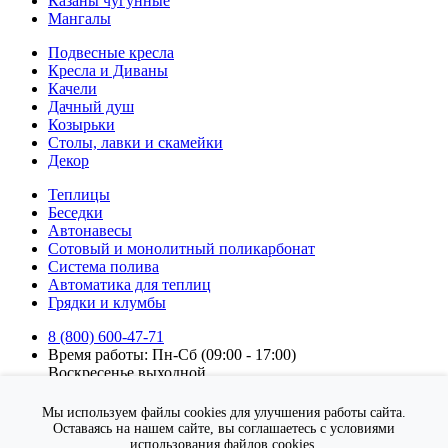
Казаны чугунные
Мангалы
Подвесные кресла
Кресла и Диваны
Качели
Дачный душ
Козырьки
Столы, лавки и скамейки
Декор
Теплицы
Беседки
Автонавесы
Сотовый и монолитный поликарбонат
Система полива
Автоматика для теплиц
Грядки и клумбы
8 (800) 600-47-71
Время работы: Пн-Сб (09:00 - 17:00)
Воскресенье выходной.
Подписка на новости
Мы используем файлы cookies для улучшения работы сайта.
Подписаться
Оставаясь на нашем сайте, вы соглашаетесь с условиями
использования файлов cookies.
Я согласен на
обработку персональных данных