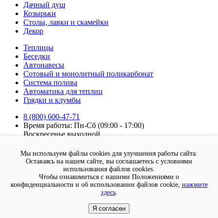
Дачный душ
Козырьки
Столы, лавки и скамейки
Декор
Теплицы
Беседки
Автонавесы
Сотовый и монолитный поликарбонат
Система полива
Автоматика для теплиц
Грядки и клумбы
8 (800) 600-47-71
Время работы: Пн-Сб (09:00 - 17:00)
Воскресенье выходной.
Подписка на новости
Мы используем файлы cookies для улучшения работы сайта.
Подписаться
Оставаясь на нашем сайте, вы соглашаетесь с условиями
использования файлов cookies.
Я согласен на
обработку персональных данных
Чтобы ознакомиться с нашими Положениями о
конфиденциальности и об использовании файлов cookie,
нажмите
здесь
.
Я согласен
© sad71.ru, 2012-2025.
Политика конфиденциальности