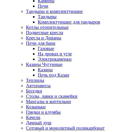
Камины
Печи
Тандыры и комплектующие
Тандыры
Комплектующие для тандыров
Котлы отопительные
Подвесные кресла
Кресла и Диваны
Печи для бани
Газовые
На дровах и угле
Электрокаменки
Казаны Чугунные
Казаны
Печь под Казан
Теплицы
Автонавесы
Беседки
Столы, лавки и скамейки
Мангалы и коптильни
Козырьки
Грядки и клумбы
Качели
Дачный душ
Сотовый и монолитный поликарбонат