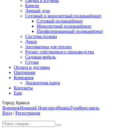
Грядки и клумбы
Качели
Дачный душ
Сотовый и монолитный поликарбонат
Сотовый поликарбонат
Монолитный поликарбонат
Профилированный поликарбонат
Система полива
Декор
Автоматика для теплиц
Ротанг собственного производства
Садовая мебель
Стулья
Оплата и доставка
Партнерам
Компания
Дисконтная карта
Контакты
Еще
Город:
Брянск
Воронеж
Нижний Новгород
Рязань
Тула
Ярославль
Вход
/
Регистрация