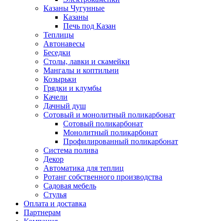
Казаны Чугунные
Казаны
Печь под Казан
Теплицы
Автонавесы
Беседки
Столы, лавки и скамейки
Мангалы и коптильни
Козырьки
Грядки и клумбы
Качели
Дачный душ
Сотовый и монолитный поликарбонат
Сотовый поликарбонат
Монолитный поликарбонат
Профилированный поликарбонат
Система полива
Декор
Автоматика для теплиц
Ротанг собственного производства
Садовая мебель
Стулья
Оплата и доставка
Партнерам