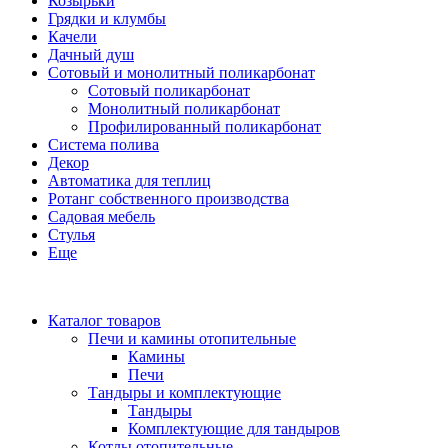
Козырьки
Грядки и клумбы
Качели
Дачный душ
Сотовый и монолитный поликарбонат
Сотовый поликарбонат
Монолитный поликарбонат
Профилированный поликарбонат
Система полива
Декор
Автоматика для теплиц
Ротанг собственного производства
Садовая мебель
Стулья
Еще
Каталог товаров
Печи и камины отопительные
Камины
Печи
Тандыры и комплектующие
Тандыры
Комплектующие для тандыров
Котлы отопительные