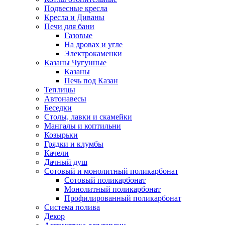
Подвесные кресла
Кресла и Диваны
Печи для бани
Газовые
На дровах и угле
Электрокаменки
Казаны Чугунные
Казаны
Печь под Казан
Теплицы
Автонавесы
Беседки
Столы, лавки и скамейки
Мангалы и коптильни
Козырьки
Грядки и клумбы
Качели
Дачный душ
Сотовый и монолитный поликарбонат
Сотовый поликарбонат
Монолитный поликарбонат
Профилированный поликарбонат
Система полива
Декор