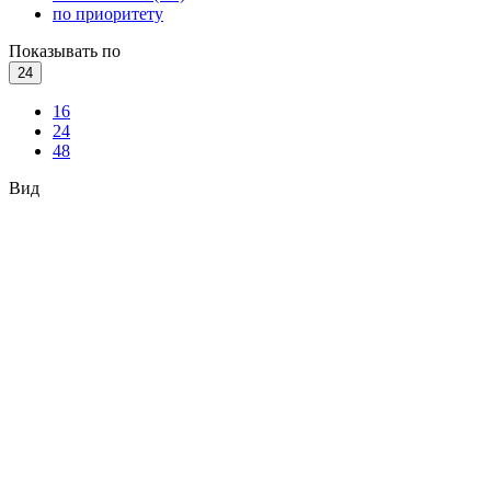
по приоритету
Показывать по
24
16
24
48
Вид