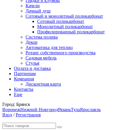
Грядки и клумбы
Качели
Дачный душ
Сотовый и монолитный поликарбонат
Сотовый поликарбонат
Монолитный поликарбонат
Профилированный поликарбонат
Система полива
Декор
Автоматика для теплиц
Ротанг собственного производства
Садовая мебель
Стулья
Оплата и доставка
Партнерам
Компания
Дисконтная карта
Контакты
Еще
Город:
Брянск
Воронеж
Нижний Новгород
Рязань
Тула
Ярославль
Вход
/
Регистрация