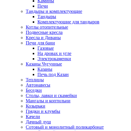
Камины
Печи
Тандыры и комплектующие
Тандыры
Комплектующие для тандыров
Котлы отопительные
Подвесные кресла
Кресла и Диваны
Печи для бани
Газовые
На дровах и угле
Электрокаменки
Казаны Чугунные
Казаны
Печь под Казан
Теплицы
Автонавесы
Беседки
Столы, лавки и скамейки
Мангалы и коптильни
Козырьки
Грядки и клумбы
Качели
Дачный душ
Сотовый и монолитный поликарбонат