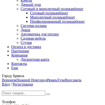
Качели
Дачный душ
Сотовый и монолитный поликарбонат
Сотовый поликарбонат
Монолитный поликарбонат
Профилированный поликарбонат
Система полива
Декор
Автоматика для теплиц
Садовая мебель
Стулья
Оплата и доставка
Партнерам
Компания
Дисконтная карта
Контакты
Еще
Город:
Брянск
Воронеж
Нижний Новгород
Рязань
Тула
Ярославль
Вход
/
Регистрация
Телефон