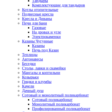
Тандыры
Комплектующие для тандыров
Котлы отопительные
Подвесные кресла
Кресла и Диваны
Печи для бани
Газовые
На дровах и угле
Электрокаменки
Казаны Чугунные
Казаны
Печь под Казан
Теплицы
Автонавесы
Беседки
Столы, лавки и скамейки
Мангалы и коптильни
Козырьки
Грядки и клумбы
Качели
Дачный душ
Сотовый и монолитный поликарбонат
Сотовый поликарбонат
Монолитный поликарбонат
Профилированный поликарбонат