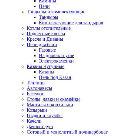
Камины
Печи
Тандыры и комплектующие
Тандыры
Комплектующие для тандыров
Котлы отопительные
Подвесные кресла
Кресла и Диваны
Печи для бани
Газовые
На дровах и угле
Электрокаменки
Казаны Чугунные
Казаны
Печь под Казан
Теплицы
Автонавесы
Беседки
Столы, лавки и скамейки
Мангалы и коптильни
Козырьки
Грядки и клумбы
Качели
Дачный душ
Сотовый и монолитный поликарбонат