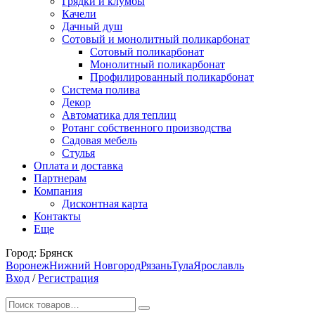
Грядки и клумбы
Качели
Дачный душ
Сотовый и монолитный поликарбонат
Сотовый поликарбонат
Монолитный поликарбонат
Профилированный поликарбонат
Система полива
Декор
Автоматика для теплиц
Ротанг собственного производства
Садовая мебель
Стулья
Оплата и доставка
Партнерам
Компания
Дисконтная карта
Контакты
Еще
Город:
Брянск
Воронеж
Нижний Новгород
Рязань
Тула
Ярославль
Вход
/
Регистрация