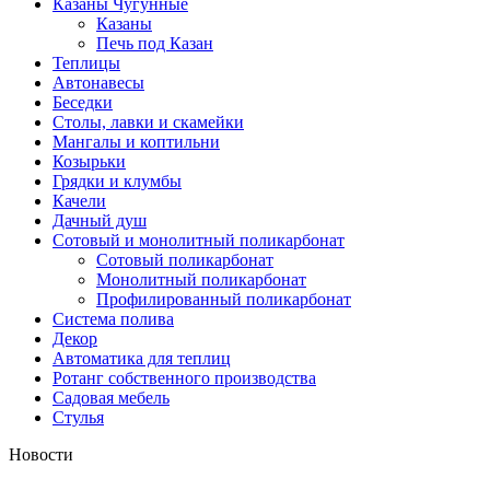
Казаны Чугунные
Казаны
Печь под Казан
Теплицы
Автонавесы
Беседки
Столы, лавки и скамейки
Мангалы и коптильни
Козырьки
Грядки и клумбы
Качели
Дачный душ
Сотовый и монолитный поликарбонат
Сотовый поликарбонат
Монолитный поликарбонат
Профилированный поликарбонат
Система полива
Декор
Автоматика для теплиц
Ротанг собственного производства
Садовая мебель
Стулья
Новости